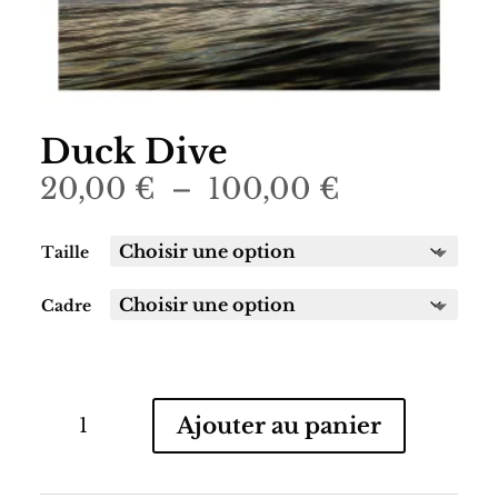
Duck Dive
Plage
20,00
€
–
100,00
€
de
prix :
Taille
20,00 €
à
Cadre
100,00 €
quantité
Ajouter au panier
de
Duck
Dive