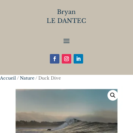
Bryan
LE DANTEC
Accueil
/
Nature
/ Duck Dive