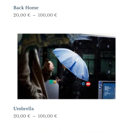
récent
Back Home
au
Plage
20,00
€
–
100,00
€
plus
de
ancien
prix :
20,00 €
à
100,00 €
Umbrella
Plage
20,00
€
–
100,00
€
de
prix :