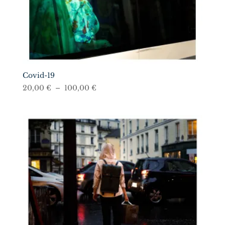
Covid-19
Plage
20,00
€
–
100,00
€
de
prix :
20,00 €
à
100,00 €