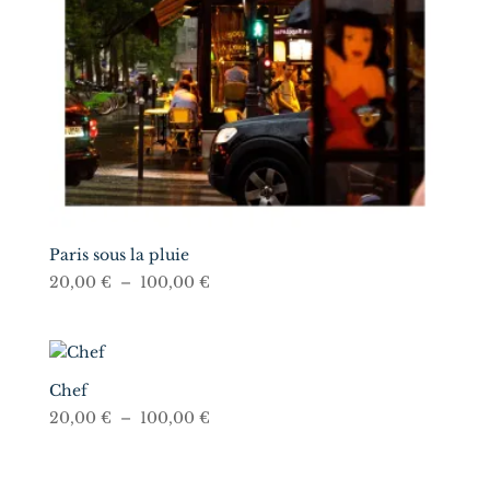
Paris sous la pluie
Plage
20,00
€
–
100,00
€
de
prix :
20,00 €
à
Chef
100,00 €
Plage
20,00
€
–
100,00
€
de
prix :