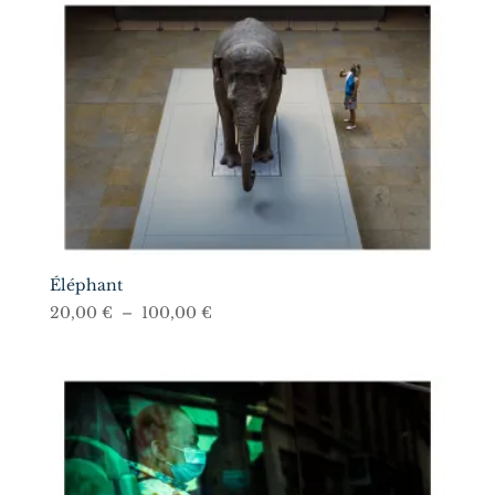
20,00 €
à
100,00 €
Éléphant
Plage
20,00
€
–
100,00
€
de
prix :
20,00 €
à
100,00 €