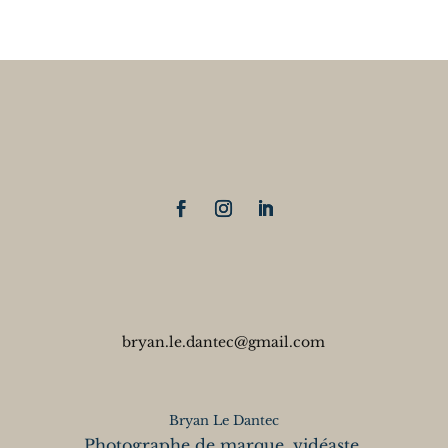
20,00 €
à
100,00 €
bryan.le.dantec@gmail.com
Bryan Le Dantec
Photographe de marque, vidéaste,