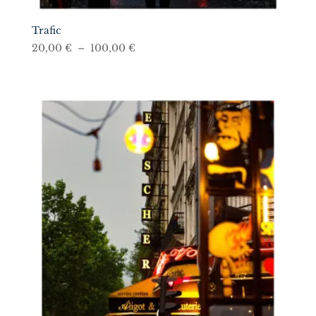
Trafic
Plage
20,00
€
–
100,00
€
de
prix :
20,00 €
à
100,00 €