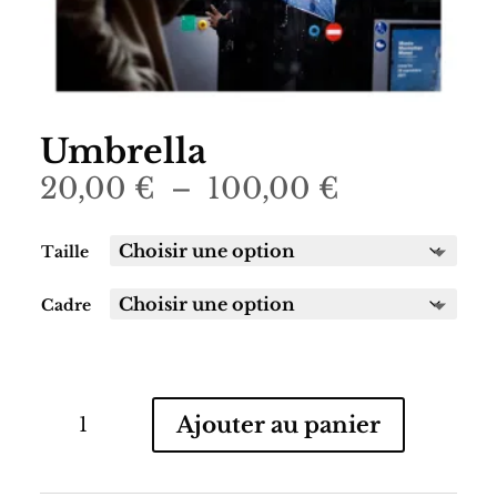
Umbrella
Plage
20,00
€
–
100,00
€
de
prix :
Taille
20,00 €
à
Cadre
100,00 €
quantité
Ajouter au panier
de
Umbrella